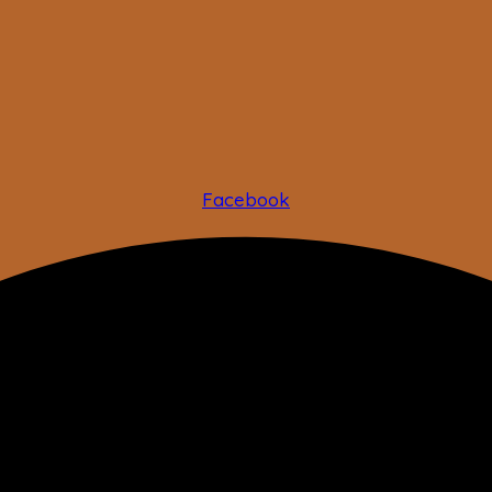
Facebook